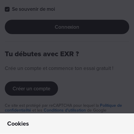
Se souvenir de moi
Connexion
Tu débutes avec EXR ?
Crée un compte et commence ton essai gratuit !
Créer un compte
Ce site est protégé par reCAPTCHA pour lequel la
Politique de
confidentialité
et les
Conditions d'utilisation
de Google
s'appliquent.
Cookies