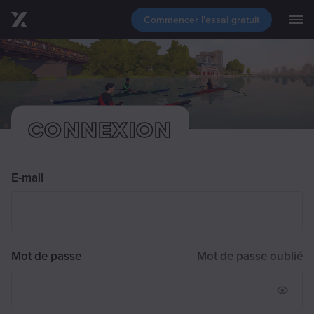
Commencer l'essai gratuit
M
Passer au contenu principal
Télécharger
Fonctionnalités
Évènements
Blog
Assistance
CONNEXION
E-mail
Mot de passe
Mot de passe oublié
Mot d