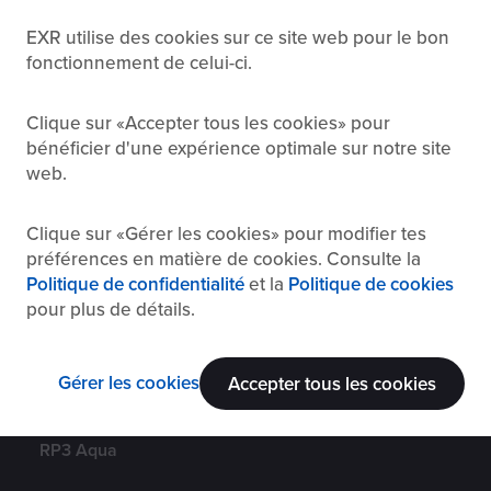
EXR utilise des cookies sur ce site web pour le bon
fonctionnement de celui-ci.
Navigation
Suis-nous
Facebook
Accueil
Clique sur
Accepter tous les cookies
pour
bénéficier d'une expérience optimale sur notre site
Instagram
Fonctionnalités
web.
YouTube
Prix
Clique sur
Gérer les cookies
pour modifier tes
TikTok
préférences en matière de cookies. Consulte la
Télécharger
Politique de confidentialité
et la
Politique de cookies
Strava Club
pour plus de détails.
Assistance
Discord
Évènements
Gérer les cookies
Accepter tous les cookies
Contact
RP3 Aqua